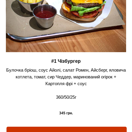
#1 Чізбургер
Булочка бріош, соус Айолі, салат Ромен, Айсберг, яловича
котлета, томат, сир Чеддер, маринований огірок +
Картопля фрі + соус
360/50/25г
345
грн.