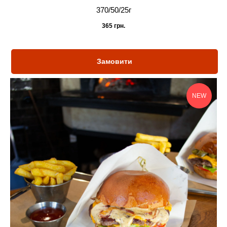
370/50/25г
365
грн.
Замовити
NEW