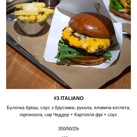
#3 ITALIANO
Булочка бріош, соус з брусники, рукола, яловича котлета,
горгонзола, сир Чеддер + Картопля фрі + соус
350/50/25г