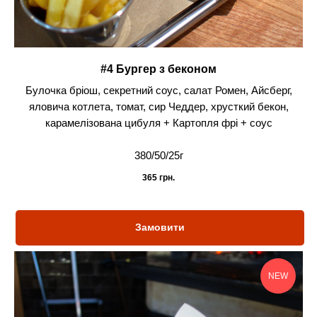
#4 Бургер з беконом
Булочка бріош, секретний соус, салат Ромен, Айсберг,
яловича котлета, томат, сир Чеддер, хрусткий бекон,
карамелізована цибуля + Картопля фрі + соус
380/50/25г
365
грн.
Замовити
NEW