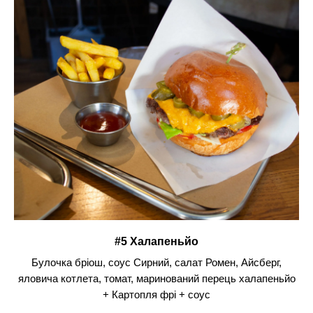
#5 Халапеньйо
Булочка бріош, соус Сирний, салат Ромен, Айсберг,
яловича котлета, томат, маринований перець халапеньйо
+ Картопля фрі + соус