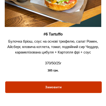
#6 Tartuffo
Булочка бріош, соус на основі трюфелю, салат Ромен,
Айсберг, яловича котлета, томат, подвійний сир Чеддер,
карамелізована цибуля + Картопля фрі + соус
370/50/25г
385
грн.
Замовити