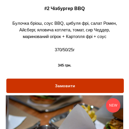
#2 Чізбургер BBQ
Булочка бріош, соус BBQ, цибуля фрі, салат Ромен,
Айсберг, яловича котлета, томат, сир Чеддер,
маринований огірок + Картопля фрі + соус
370/50/25г
345
грн.
Замовити
NEW