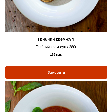
Грибний крем-суп
Грибний крем-суп / 280г
155
грн.
Замовити